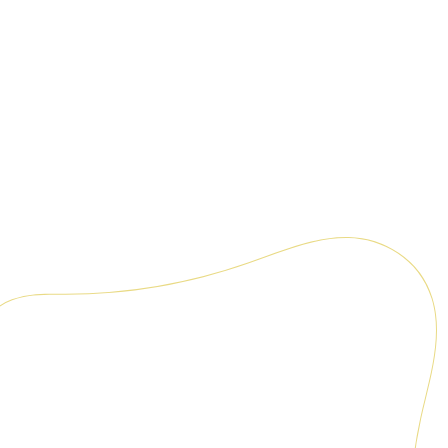
RYS 250 Plus
reconocido i
Oportun