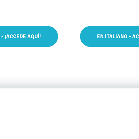
Clique nas abas para conhecer todos os detalhes sobre o curso.
 - ¡ACCEDE AQUÍ!
EN ITALIANO - A
Kriya Yoga Teacher Traini