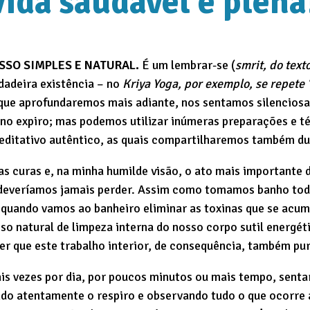
vida saudável e plena
SSO SIMPLES E NATURAL.
É um lembrar-se (
smrit, do text
dadeira existência – no
Kriya Yoga, por exemplo, se repete
 que aprofundaremos mais adiante, nos sentamos silencios
o’ no expiro; mas podemos utilizar inúmeras preparações e t
ditativo autêntico, as quais compartilharemos também du
as curas e, na minha humilde visão, o ato mais importante d
everíamos jamais perder. Assim como tomamos banho todo
u quando vamos ao banheiro eliminar as toxinas que se acu
o natural de limpeza interna do nosso corpo sutil energét
er que este trabalho interior, de consequência, também puri
is vezes por dia, por poucos minutos ou mais tempo, senta
ndo atentamente o respiro e observando tudo o que ocorre 