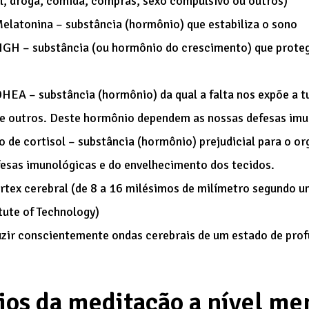
l, droga, comida, compras, sexo compulsivo ou outros)
elatonina – substância (hormônio) que estabiliza o sono
GH – substância (ou hormônio do crescimento) que prote
HEA – substância (hormônio) da qual a falta nos expõe a 
 e outros. Deste hormônio dependem as nossas defesas imu
 de cortisol – substância (hormônio) prejudicial para o 
esas imunológicas e do envelhecimento dos tecidos.
tex cerebral (de 8 a 16 milésimos de milímetro segundo u
tute of Technology)
zir conscientemente ondas cerebrais de um estado de pro
ios da meditação a nível men