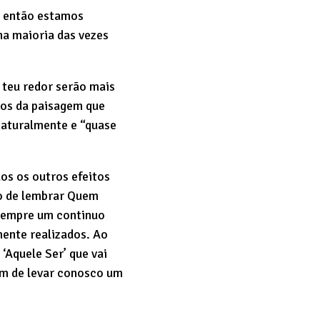
í então estamos
na maioria das vezes
 teu redor serão mais
idos da paisagem que
naturalmente e “quase
os os outros efeitos
’ o de lembrar Quem
sempre um continuo
ente realizados. Ao
Aquele Ser’ que vai
im de levar conosco um