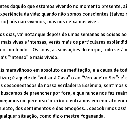
tes daquilo que estamos vivendo no momento presente, a
xperiência da vida; quando não somos conscientes (talvez 
io) nós não vivemos, mas nos deixamos viver.
os dias, vai notar que depois de umas semanas as coisas ao
 mais vivas e intensas, verás mais os particulares esplênd
dos no fundo… Os sons, as sensações do corpo, tudo será 
is “intenso” e mais vívido.
ais maravilhoso em absoluto da meditação, e a causa de tod
 dizer; é aquele de “voltar à Casa” o ao “Verdadeiro Ser”: e
 desconectados da nossa Verdadeira Essência, sentimos 
uscamos de preencher por fora, e que nunca nos faz realm
meçamos um percurso interior e entramos em contato com ‘
telecto, dos sentimentos e das emoções… descobrimos ass
qualquer situação, como diz o mestre Yogananda.