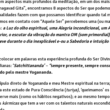
m aspectos mais profundos da meditação, em um dos mais
Bhagavad Gita”, encontramos 8 aspectos do Ser que podem
ualidades fazem com que possamos identificar quando tal 
mos em contato com “Aquele Ser” percebemos uma (ou mai
s:
a Luz do olho espiritual, uma Alegria incondicional, um 
rior, o escutar da vibração do mantra OM (som primordial)
ve durante o dia inexplicável e-ou a Sabedoria e intuiçã
olocar em palavras esta experiência profunda do Ser Divin
dianas:
‘
Satchittananda’
–
“
sempre presente, sempre consc
ido pelo mestre Yogananda.
ípulo direto de Yogananda e meu Mestre espiritual na terra
 este estado de Pura Consciência (
turiya)
, ‘queimamos’ o
serve mais (como os hábitos negativos); e ao mesmo tempo
es
kármicas
que tem a ver com os talentos naturais escondi
ida.