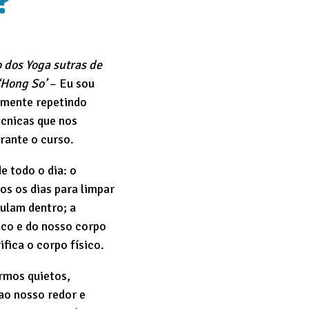
?
o dos Yoga sutras de
 ‘Hong So’
– Eu sou
amente repetindo
écnicas que nos
rante o curso.
e todo o dia: o
s os dias para limpar
mulam dentro; a
ico e do nosso corpo
fica o corpo físico.
rmos quietos,
ao nosso redor e