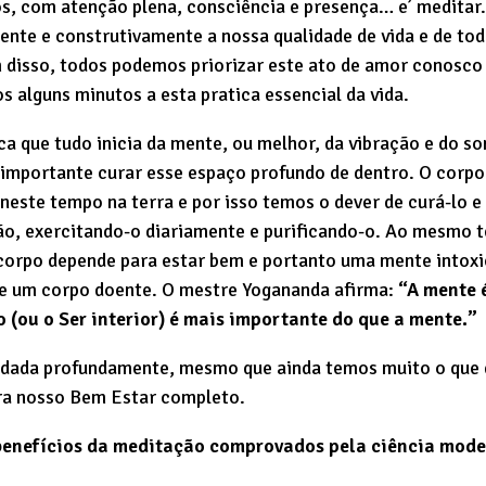
s, com atenção plena, consciência e presença… e’ meditar.
nte e construtivamente a nossa qualidade de vida e de to
 disso, todos podemos priorizar este ato de amor conosc
s alguns minutos a esta pratica essencial da vida.
ica que tudo inicia da mente, ou melhor, da vibração e do 
importante curar esse espaço profundo de dentro. O corpo
 neste tempo na terra e por isso temos o dever de curá-lo 
ão, exercitando-o diariamente e purificando-o. Ao mesmo 
corpo depende para estar bem e portanto uma mente intoxi
 um corpo doente. O mestre Yogananda afirma:
“A mente 
o (ou o Ser interior) é mais importante do que a mente.”
tudada profundamente, mesmo que ainda temos muito o que 
ara nosso Bem Estar completo.
benefícios da meditação comprovados pela ciência mod