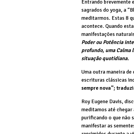
Entrando brevemente e
sagrados do yoga, a “
meditarmos. Estas 8 q
acontece. Quando esta
manifestações naturai
Poder ou Potência inte
profundo, uma Calma le
situação quotidiana.
Uma outra maneira de c
escrituras clássicas in
sempre nova”; traduz
Roy Eugene Davis, disc
meditamos até chegar a
purificando o que não 
manifestar as sement
reprimidos durante a v