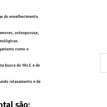
ge do envelhecimento
tumores, osteoporose,
nológicas.
organismo como o
ma busca do YALE e de
fundo relaxamento e de
tal são: