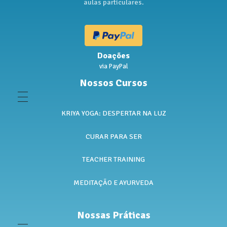
aulas particulares.
Doações
via PayPal
Nossos Cursos
KRIYA YOGA: DESPERTAR NA LUZ
CURAR PARA SER
TEACHER TRAINING
MEDITAÇÃO E AYURVEDA
Nossas Práticas